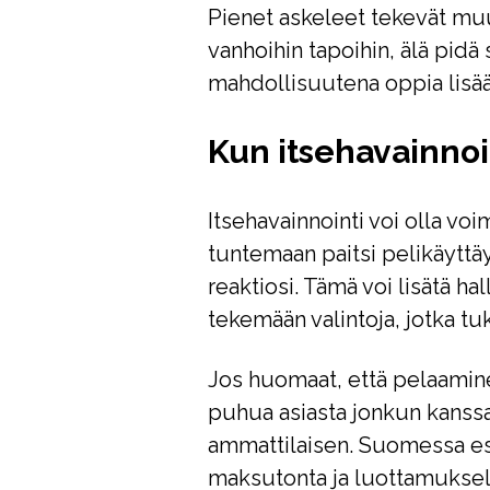
Pienet askeleet tekevät mu
vanhoihin tapoihin, älä pidä
mahdollisuutena oppia lisää 
Kun itsehavainno
Itsehavainnointi voi olla v
tuntemaan paitsi pelikäyttä
reaktiosi. Tämä voi lisätä ha
tekemään valintoja, jotka tuk
Jos huomaat, että pelaaminen
puhua asiasta jonkun kanssa
ammattilaisen. Suomessa es
maksutonta ja luottamuksell