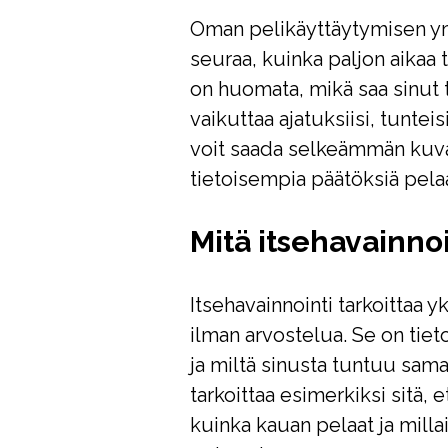
Oman pelikäyttäytymisen ymm
seuraa, kuinka paljon aikaa 
on huomata, mikä saa sinut 
vaikuttaa ajatuksiisi, tunteis
voit saada selkeämmän kuva
tietoisempia päätöksiä pel
Mitä itsehavainnoi
Itsehavainnointi tarkoittaa yk
ilman arvostelua. Se on tieto
ja miltä sinusta tuntuu sam
tarkoittaa esimerkiksi sitä, e
kuinka kauan pelaat ja milla