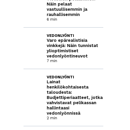
Näin pelaat
vastuullisemmin ja
rauhallisemmin
6 min
VEDONLYÖNTI
Varo epärealistisia
vinkkejä: Näin tunnistat
ylioptimistiset
vedonlyöntineuvot
7 min
VEDONLYÖNTI
Lainat
henkilökohtaisesta
taloudesta:
Budjettiperiaatteet, jotka
vahvistavat pelikassan
hallintaasi
vedonlyönnissä
2 min