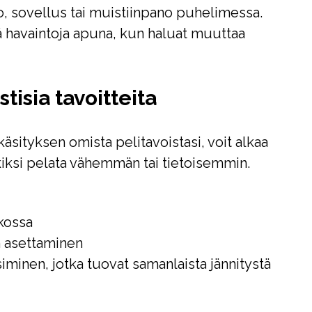
hko, sovellus tai muistiinpano puhelimessa.
tä havaintoja apuna, kun haluat muuttaa
stisia tavoitteita
sityksen omista pelitavoistasi, voit alkaa
rkiksi pelata vähemmän tai tietoisemmin.
ikossa
n asettaminen
iminen, jotka tuovat samanlaista jännitystä