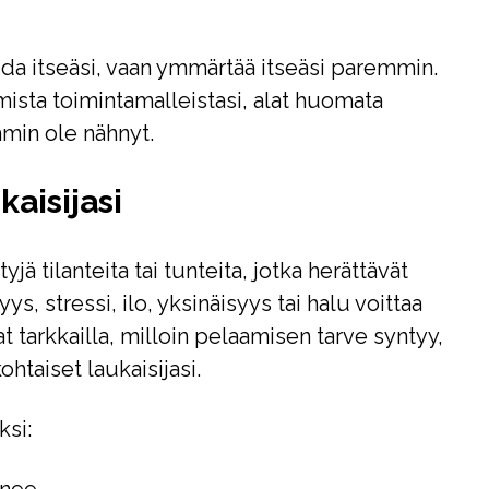
ida itseäsi, vaan ymmärtää itseäsi paremmin.
ista toimintamalleistasi, alat huomata
mmin ole nähnyt.
aisijasi
yjä tilanteita tai tunteita, jotka herättävät
yys, stressi, ilo, yksinäisyys tai halu voittaa
lat tarkkailla, milloin pelaamisen tarve syntyy,
htaiset laukaisijasi.
ksi: