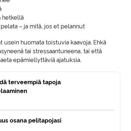
enee
ä
ä hetkellä
 pelata – ja mitä, jos et pelannut
t usein huomata toistuvia kaavoja. Ehkä
syneenä tai stressaantuneena, tai että
aeta epämiellyttäviä ajatuksia.
ydä terveempiä tapoja
pelaaminen
uus osana pelitapojasi