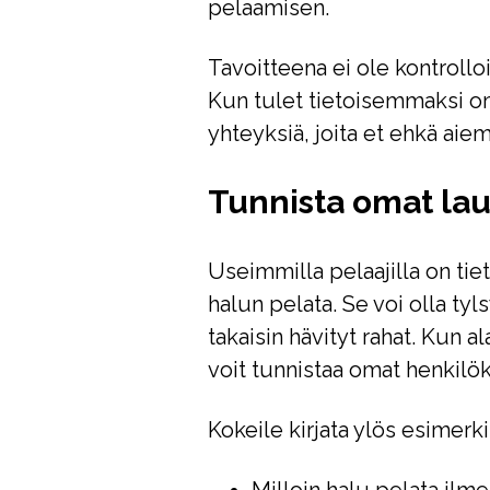
pelaamisen.
Tavoitteena ei ole kontrollo
Kun tulet tietoisemmaksi om
yhteyksiä, joita et ehkä aie
Tunnista omat lauk
Useimmilla pelaajilla on tiett
halun pelata. Se voi olla tyls
takaisin hävityt rahat. Kun a
voit tunnistaa omat henkilöko
Kokeile kirjata ylös esimerki