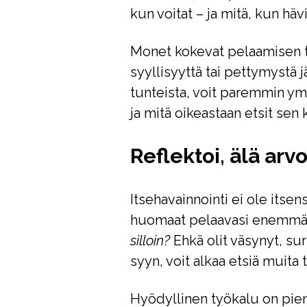
kun voitat – ja mitä, kun häv
Monet kokevat pelaamisen t
syyllisyyttä tai pettymystä j
tunteista, voit paremmin y
ja mitä oikeastaan etsit sen 
Reflektoi, älä arv
Itsehavainnointi ei ole itsen
huomaat pelaavasi enemmän k
silloin?
Ehkä olit väsynyt, sur
syyn, voit alkaa etsiä muita t
Hyödyllinen työkalu on pieni 