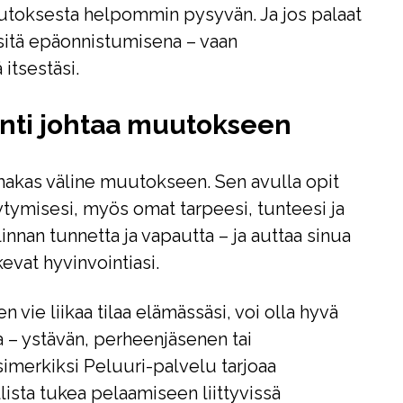
utoksesta helpommin pysyvän. Ja jos palaat
 sitä epäonnistumisena – vaan
itsestäsi.
inti johtaa muutokseen
oimakas väline muutokseen. Sen avulla opit
ytymisesi, myös omat tarpeesi, tunteesi ja
llinnan tunnetta ja vapautta – ja auttaa sinua
evat hyvinvointiasi.
 vie liikaa tilaa elämässäsi, voi olla hyvä
 – ystävän, perheenjäsenen tai
imerkiksi Peluuri-palvelu tarjoaa
ista tukea pelaamiseen liittyvissä