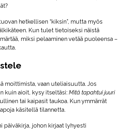
iät?
uovan hetkellisen “kiksin”, mutta myös
älkikäteen. Kun tulet tietoiseksi näistä
mmärtää, miksi pelaaminen vetää puoleensa –
kautta.
ostele
sä moittimista, vaan uteliaisuutta. Jos
uin aioit, kysy itseltäsi:
Mitä tapahtui juuri
ullinen tai kaipasit taukoa. Kun ymmärrät
apoja käsitellä tilannetta.
päiväkirja, johon kirjaat lyhyesti