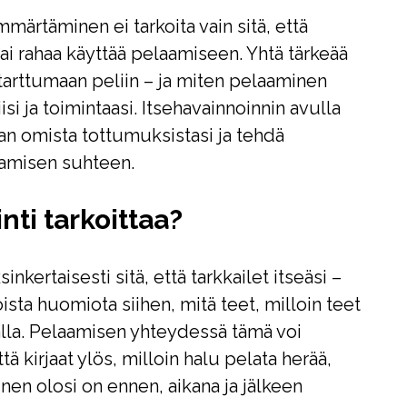
ärtäminen ei tarkoita vain sitä, että
tai rahaa käyttää pelaamiseen. Yhtä tärkeää
tarttumaan peliin – ja miten pelaaminen
iisi ja toimintaasi. Itsehavainnoinnin avulla
n omista tottumuksistasi ja tehdä
aamisen suhteen.
nti tarkoittaa?
sinkertaisesti sitä, että tarkkailet itseäsi –
ista huomiota siihen, mitä teet, milloin teet
alla. Pelaamisen yhteydessä tämä voi
ttä kirjaat ylös, milloin halu pelata herää,
inen olosi on ennen, aikana ja jälkeen