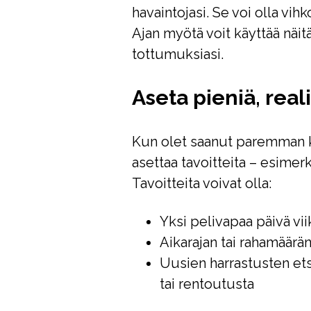
havaintojasi. Se voi olla vi
Ajan myötä voit käyttää näi
tottumuksiasi.
Aseta pieniä, reali
Kun olet saanut paremman kä
asettaa tavoitteita – esime
Tavoitteita voivat olla:
Yksi pelivapaa päivä vi
Aikarajan tai rahamäärä
Uusien harrastusten ets
tai rentoutusta