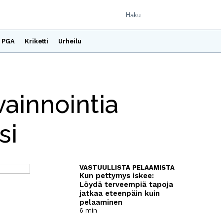
PGA
Kriketti
Urheilu
vainnointia
si
VASTUULLISTA PELAAMISTA
Kun pettymys iskee:
Löydä terveempiä tapoja
jatkaa eteenpäin kuin
pelaaminen
6 min