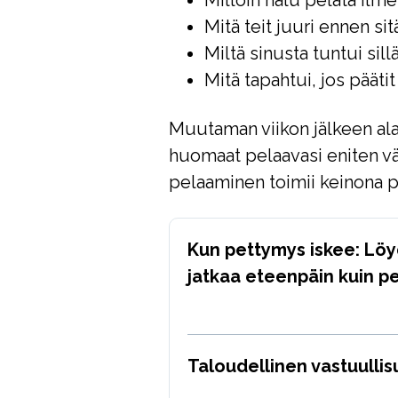
Milloin halu pelata ilm
Mitä teit juuri ennen sit
Miltä sinusta tuntui sill
Mitä tapahtui, jos päätit
Muutaman viikon jälkeen ala
huomaat pelaavasi eniten vä
pelaaminen toimii keinona p
Kun pettymys iskee: Lö
jatkaa eteenpäin kuin 
Taloudellinen vastuullis