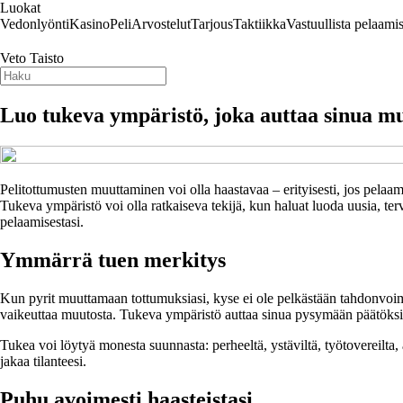
Luokat
Vedonlyönti
Kasino
Peli
Arvostelut
Tarjous
Taktiikka
Vastuullista pelaamis
Veto Taisto
Luo tukeva ympäristö, joka auttaa sinua m
Pelitottumusten muuttaminen voi olla haastavaa – erityisesti, jos pelaamin
Tukeva ympäristö voi olla ratkaiseva tekijä, kun haluat luoda uusia, ter
pelaamisestasi.
Ymmärrä tuen merkitys
Kun pyrit muuttamaan tottumuksiasi, kyse ei ole pelkästään tahdonvoimast
vaikeuttaa muutosta. Tukeva ympäristö auttaa sinua pysymään päätöksiss
Tukea voi löytyä monesta suunnasta: perheeltä, ystäviltä, työtovereilta, 
jakaa tilanteesi.
Puhu avoimesti haasteistasi