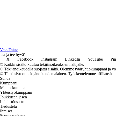
Veto Taisto
Jaa ja tee hyvää
X
Facebook
Instagram
LinkedIn
YouTube
Pin
© Kaikki sisältö kuuluu tekijänoikeuksien haltijalle.
© Tekijänoikeudella suojattu sisältö. Olemme tytäryhtiökumppani ja voi
© Tämä sivu on tekijänoikeuden alainen. Työskentelemme affiliate-kumpp
Suhde
Kumppani
Mainoskumppani
Yhteistyökumppani
Joukkueen jäsen
Lehdistöosasto
Tiedustelu
Ihmiset
Seuraa mukana