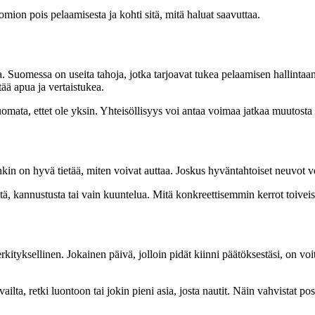
mion pois pelaamisesta ja kohti sitä, mitä haluat saavuttaa.
a. Suomessa on useita tahoja, jotka tarjoavat tukea pelaamisen hallinta
ää apua ja vertaistukea.
ata, ettet ole yksin. Yhteisöllisyys voi antaa voimaa jatkaa muutosta s
kin on hyvä tietää, miten voivat auttaa. Joskus hyväntahtoiset neuvot vo
istä, kannustusta tai vain kuuntelua. Mitä konkreettisemmin kerrot toiveis
rkityksellinen. Jokainen päivä, jolloin pidät kiinni päätöksestäsi, on 
vailta, retki luontoon tai jokin pieni asia, josta nautit. Näin vahvistat po