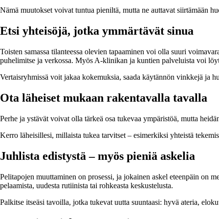
Nämä muutokset voivat tuntua pieniltä, mutta ne auttavat siirtämään huo
Etsi yhteisöjä, jotka ymmärtävät sinua
Toisten samassa tilanteessa olevien tapaaminen voi olla suuri voimavar
puhelimitse ja verkossa. Myös A-klinikan ja kuntien palveluista voi löyt
Vertaisryhmissä voit jakaa kokemuksia, saada käytännön vinkkejä ja huom
Ota läheiset mukaan rakentavalla tavalla
Perhe ja ystävät voivat olla tärkeä osa tukevaa ympäristöä, mutta heidän
Kerro läheisillesi, millaista tukea tarvitset – esimerkiksi yhteistä tekem
Juhlista edistystä – myös pieniä askelia
Pelitapojen muuttaminen on prosessi, ja jokainen askel eteenpäin on me
pelaamista, uudesta rutiinista tai rohkeasta keskustelusta.
Palkitse itseäsi tavoilla, jotka tukevat uutta suuntaasi: hyvä ateria, eloku