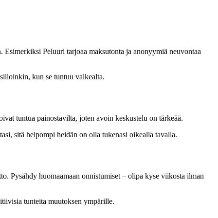
an. Esimerkiksi Peluuri tarjoaa maksutonta ja anonyymiä neuvontaa
illoinkin, kun se tuntuu vaikealta.
ivat tuntua painostavilta, joten avoin keskustelu on tärkeää.
tasi, sitä helpompi heidän on olla tukenasi oikealla tavalla.
voitto. Pysähdy huomaamaan onnistumiset – olipa kyse viikosta ilman
sitiivisia tunteita muutoksen ympärille.