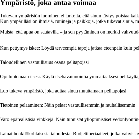
Ympäristö, joka antaa voimaa
Tukevan ympäristön luominen ei tarkoita, että sinun täytyy poistaa kaikki
Kun ympärilläsi on ihmisiä, rutiineja ja paikkoja, jotka tukevat sinua,
Muista, että apua on saatavilla – ja sen pyytäminen on merkki vahvuude
Kun pettymys iskee: Löydä terveempiä tapoja jatkaa eteenpäin kuin p
Taloudellinen vastuullisuus osana pelitapojasi
Opi tuntemaan itsesi: Käytä itsehavainnointia ymmärtääksesi pelikäyttä
Luo tukeva ympäristö, joka auttaa sinua muuttamaan pelitapojasi
Tietoinen pelaaminen: Näin pelaat vastuullisemmin ja rauhallisemmin
Varo epärealistisia vinkkejä: Näin tunnistat ylioptimistiset vedonlyönti
Lainat henkilökohtaisesta taloudesta: Budjettiperiaatteet, jotka vahvist