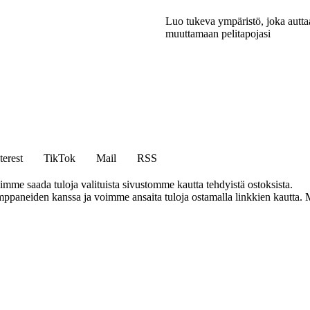
Luo tukeva ympäristö, joka autta
muuttamaan pelitapojasi
terest
TikTok
Mail
RSS
mme saada tuloja valituista sivustomme kautta tehdyistä ostoksista.
aneiden kanssa ja voimme ansaita tuloja ostamalla linkkien kautta. Mit