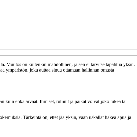
peita. Muutos on kuitenkin mahdollinen, ja sen ei tarvitse tapahtua yksin.
ntaa ympäristön, joka auttaa sinua ottamaan hallinnan omasta
kuin ehkä arvaat. Ihmiset, rutiinit ja paikat voivat joko tukea tai
kokemuksia. Tärkeintä on, ettet jää yksin, vaan uskallat hakea apua ja