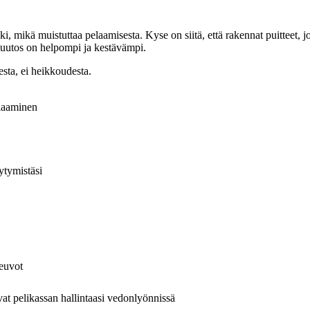
, mikä muistuttaa pelaamisesta. Kyse on siitä, että rakennat puitteet, jot
 muutos on helpompi ja kestävämpi.
sta, ei heikkoudesta.
elaaminen
ytymistäsi
neuvot
avat pelikassan hallintaasi vedonlyönnissä