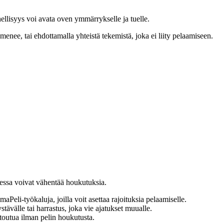
ellisyys voi avata oven ymmärrykselle ja tuelle.
 menee, tai ehdottamalla yhteistä tekemistä, joka ei liity pelaamiseen.
jessa voivat vähentää houkutuksia.
aPeli-työkaluja, joilla voit asettaa rajoituksia pelaamiselle.
tävälle tai harrastus, joka vie ajatukset muualle.
ntoutua ilman pelin houkutusta.