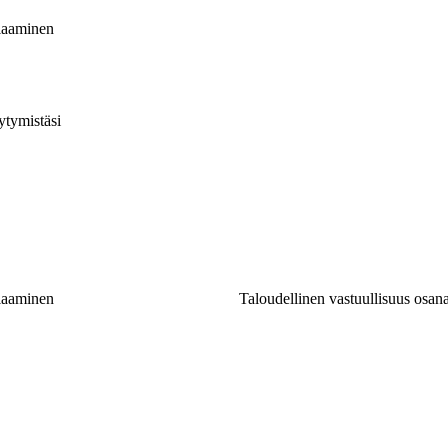
elaaminen
ytymistäsi
elaaminen
Taloudellinen vastuullisuus osana