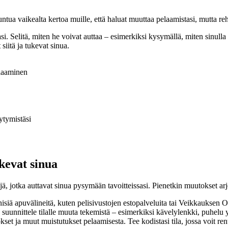
ua vaikealta kertoa muille, että haluat muuttaa pelaamistasi, mutta reh
tasi. Selitä, miten he voivat auttaa – esimerkiksi kysymällä, miten sinulla
iitä ja tukevat sinua.
elaaminen
ytymistäsi
ukevat sinua
ä, jotka auttavat sinua pysymään tavoitteissasi. Pienetkin muutokset ar
isiä apuvälineitä, kuten pelisivustojen estopalveluita tai Veikkauksen Om
 suunnittele tilalle muuta tekemistä – esimerkiksi kävelylenkki, puhelu ys
kset ja muut muistutukset pelaamisesta. Tee kodistasi tila, jossa voit re