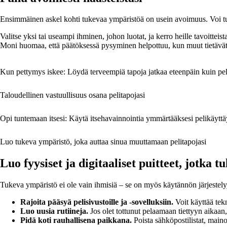
Ensimmäinen askel kohti tukevaa ympäristöä on usein avoimuus. Voi tunt
Valitse yksi tai useampi ihminen, johon luotat, ja kerro heille tavoitteis
Moni huomaa, että päätöksessä pysyminen helpottuu, kun muut tietävät s
Kun pettymys iskee: Löydä terveempiä tapoja jatkaa eteenpäin kuin p
Taloudellinen vastuullisuus osana pelitapojasi
Opi tuntemaan itsesi: Käytä itsehavainnointia ymmärtääksesi pelikäyttä
Luo tukeva ympäristö, joka auttaa sinua muuttamaan pelitapojasi
Luo fyysiset ja digitaaliset puitteet, jotka t
Tukeva ympäristö ei ole vain ihmisiä – se on myös käytännön järjestelyj
Rajoita pääsyä pelisivustoille ja -sovelluksiin.
Voit käyttää tekn
Luo uusia rutiineja.
Jos olet tottunut pelaamaan tiettyyn aikaan,
Pidä koti rauhallisena paikkana.
Poista sähköpostilistat, maino