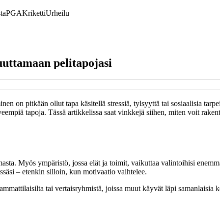
ta
PGA
Kriketti
Urheilu
uuttamaan pelitapojasi
en on pitkään ollut tapa käsitellä stressiä, tylsyyttä tai sosiaalisia tar
veempiä tapoja. Tässä artikkelissa saat vinkkejä siihen, miten voit rake
a. Myös ympäristö, jossa elät ja toimit, vaikuttaa valintoihisi enemmän 
äsi – etenkin silloin, kun motivaatio vaihtelee.
ammattilaisilta tai vertaisryhmistä, joissa muut käyvät läpi samanlaisia 