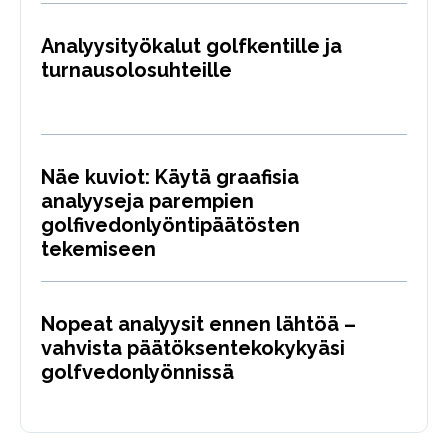
Analyysityökalut golfkentille ja
turnausolosuhteille
Näe kuviot: Käytä graafisia
analyyseja parempien
golfivedonlyöntipäätösten
tekemiseen
Nopeat analyysit ennen lähtöä –
vahvista päätöksentekokykyäsi
golfvedonlyönnissä