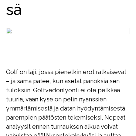
sä
Golf on laji, jossa pienetkin erot ratkaisevat
– ja sama pätee, kun asetat panoksia sen
tuloksiin. Golfvedonlyönti ei ole pelkkää
tuuria, vaan kyse on pelin nyanssien
ymmärtämisestä ja datan hyödyntämisestä
parempien päätösten tekemiseksi. Nopeat
analyysit ennen turnauksen alkua voivat
vahvistaa päätöksentekokykyäsi ja auttaa