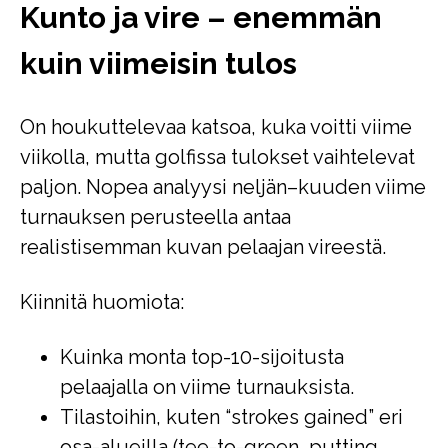
Kunto ja vire – enemmän
kuin viimeisin tulos
On houkuttelevaa katsoa, kuka voitti viime
viikolla, mutta golfissa tulokset vaihtelevat
paljon. Nopea analyysi neljän–kuuden viime
turnauksen perusteella antaa
realistisemman kuvan pelaajan vireestä.
Kiinnitä huomiota:
Kuinka monta top-10-sijoitusta
pelaajalla on viime turnauksista.
Tilastoihin, kuten “strokes gained” eri
osa-alueilla (tee-to-green, putting,