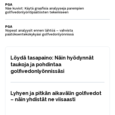
PGA
Näe kuviot: Käytä graafisia analyyseja parempien
golfivedonlyöntipäätösten tekemiseen
PGA
Nopeat analyysit ennen lähtöä – vahvista
päätöksentekokykyäsi golfvedonlyönnissä
Löydä tasapaino: Näin hyödynnät
taukoja ja pohdintaa
golfivedonlyönnissäsi
Lyhyen ja pitkän aikavälin golfivedot
– näin yhdistät ne viisaasti