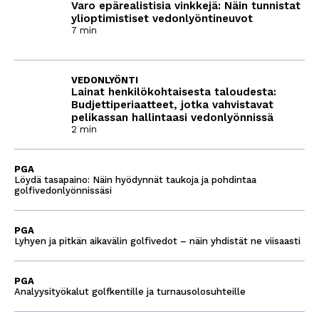
Varo epärealistisia vinkkejä: Näin tunnistat
ylioptimistiset vedonlyöntineuvot
7 min
VEDONLYÖNTI
Lainat henkilökohtaisesta taloudesta:
Budjettiperiaatteet, jotka vahvistavat
pelikassan hallintaasi vedonlyönnissä
2 min
PGA
Löydä tasapaino: Näin hyödynnät taukoja ja pohdintaa
golfivedonlyönnissäsi
PGA
Lyhyen ja pitkän aikavälin golfivedot – näin yhdistät ne viisaasti
PGA
Analyysityökalut golfkentille ja turnausolosuhteille