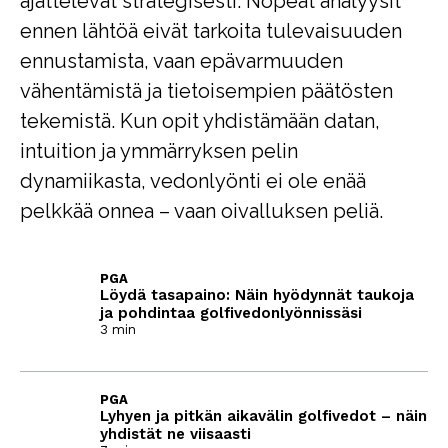
ajattelevat strategisesti. Nopeat analyysit
ennen lähtöä eivät tarkoita tulevaisuuden
ennustamista, vaan epävarmuuden
vähentämistä ja tietoisempien päätösten
tekemistä. Kun opit yhdistämään datan,
intuition ja ymmärryksen pelin
dynamiikasta, vedonlyönti ei ole enää
pelkkää onnea – vaan oivalluksen peliä.
PGA
Löydä tasapaino: Näin hyödynnät taukoja
ja pohdintaa golfivedonlyönnissäsi
3 min
PGA
Lyhyen ja pitkän aikavälin golfivedot – näin
yhdistät ne viisaasti