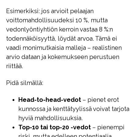
Esimerkiksi: jos arvioit pelaajan
voittomahdollisuudeksi 10 %, mutta
vedonlyöntiyhtiön kerroin vastaa 8 %:n
todennäköisyyttä, löydät arvoa. Tämä ei
vaadi monimutkaisia malleja – realistinen
arvio dataan ja kokemukseen perustuen
riittää.
Pidä silmällä:
Head-to-head-vedot
– pienet erot
kunnossa ja kenttätyylissä voivat tarjota
hyviä mahdollisuuksia.
Top-10 tai top-20 -vedot
– pienempi
riski, mutta edelleen potentiaalia