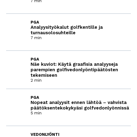
7 min
PGA
Analyysityökalut golfkentille ja
turnausolosuhteille
7 min
PGA
Näe kuviot: Käytä graafisia analyyseja
parempien golfivedonlyöntipäätösten
tekemiseen
2 min
PGA
Nopeat analyysit ennen lähtöä – vahvista
päätöksentekokykyäsi golfvedonlyönnissä
5 min
VEDONLYÖNTI