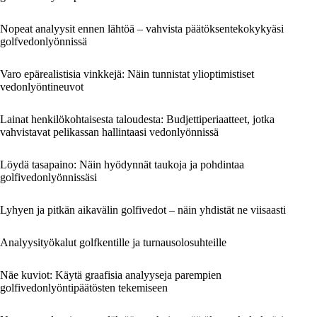
Nopeat analyysit ennen lähtöä – vahvista päätöksentekokykyäsi
golfvedonlyönnissä
Varo epärealistisia vinkkejä: Näin tunnistat ylioptimistiset
vedonlyöntineuvot
Lainat henkilökohtaisesta taloudesta: Budjettiperiaatteet, jotka
vahvistavat pelikassan hallintaasi vedonlyönnissä
Löydä tasapaino: Näin hyödynnät taukoja ja pohdintaa
golfivedonlyönnissäsi
Lyhyen ja pitkän aikavälin golfivedot – näin yhdistät ne viisaasti
Analyysityökalut golfkentille ja turnausolosuhteille
Näe kuviot: Käytä graafisia analyyseja parempien
golfivedonlyöntipäätösten tekemiseen