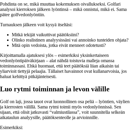
Pohdinta on se, mikä muuttaa kokemuksen oivallukseksi. Golfari
analysoi kierroksen jälkeen lyöntinsä – mikä onnistui, mikä ei. Sama
pätee golfvedonlyöntiin.
Turnauksen jälkeen voit kysyä itseltäsi:
Mitkä tekijät vaikuttivat päätöksiini?
Olinko realistinen analyysissäni vai annoinko tunteiden ohjata?
Mitä opin vedoista, jotka eivät menneet odotetusti?
Kirjoittamalla ajatuksesi ylös – esimerkiksi yksinkertaiseen
vedonlyöntipäiväkirjaan – alat nähdä toistuvia malleja omassa
toiminnassasi. Ehkä huomaat, että teet päätöksiä liian aikaisin tai
yliarvioit tiettyjä pelaajia. Tällaiset havainnot ovat kullanarvoisia, jos
haluat kehittyä pitkäjänteisesti.
Luo rytmi toiminnan ja levon välille
Golf on laji, jossa tauot ovat luonnollinen osa peliä – lyöntien, väylien
ja kierrosten välillä. Sama rytmi toimii myös vedonlyönnissä. Sen
sijaan, että olisit jatkuvasti “valmiustilassa”, voit suunnitella selkeän
aikataulun analyysille, päätöksenteolle ja arvioinnille.
Esimerkiksi: