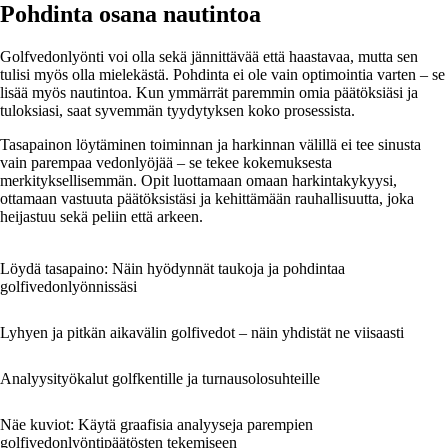
Pohdinta osana nautintoa
Golfvedonlyönti voi olla sekä jännittävää että haastavaa, mutta sen
tulisi myös olla mielekästä. Pohdinta ei ole vain optimointia varten – se
lisää myös nautintoa. Kun ymmärrät paremmin omia päätöksiäsi ja
tuloksiasi, saat syvemmän tyydytyksen koko prosessista.
Tasapainon löytäminen toiminnan ja harkinnan välillä ei tee sinusta
vain parempaa vedonlyöjää – se tekee kokemuksesta
merkityksellisemmän. Opit luottamaan omaan harkintakykyysi,
ottamaan vastuuta päätöksistäsi ja kehittämään rauhallisuutta, joka
heijastuu sekä peliin että arkeen.
Löydä tasapaino: Näin hyödynnät taukoja ja pohdintaa
golfivedonlyönnissäsi
Lyhyen ja pitkän aikavälin golfivedot – näin yhdistät ne viisaasti
Analyysityökalut golfkentille ja turnausolosuhteille
Näe kuviot: Käytä graafisia analyyseja parempien
golfivedonlyöntipäätösten tekemiseen