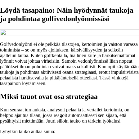
Löydä tasapaino: Näin hyödynnät taukoja
ja pohdintaa golfivedonlyönnissäsi
Golfvedonlyönti ei ole pelkkää tilastojen, kertoimien ja vaiston varassa
toimimista – se on myös ajoituksen, kärsivällisyyden ja selkeän
ajattelun taitoa. Kuten golfkentällä, liiallinen kiire ja harkitsemattomat
lyönnit voivat johtaa virheisiin. Samoin vedonlyönnissä liian nopeat
päätökset ilman pohdintaa voivat maksaa kalliisti. Kun opit käyttämään
taukoja ja pohdintaa aktiivisesti osana strategiaasi, erotut impulsiivisista
pelaajista harkitsevalla ja pitkäjänteisellä otteellasi. Tässä vinkkejä
tasapainon löytämiseen.
Miksi tauot ovat osa strategiaa
Kun seuraat turnauksia, analysoit pelaajia ja vertailet kertoimia, on
helppo ajautua tilaan, jossa reagoit automaattisesti sen sijaan, että
pysähtyisit miettimään. Juuri silloin tauko on tärkein työkalusi.
Lyhytkin tauko auttaa sinua: