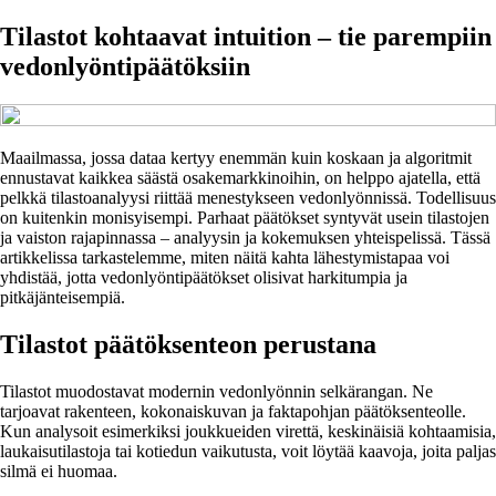
Tilastot kohtaavat intuition – tie parempiin
vedonlyöntipäätöksiin
Maailmassa, jossa dataa kertyy enemmän kuin koskaan ja algoritmit
ennustavat kaikkea säästä osakemarkkinoihin, on helppo ajatella, että
pelkkä tilastoanalyysi riittää menestykseen vedonlyönnissä. Todellisuus
on kuitenkin monisyisempi. Parhaat päätökset syntyvät usein tilastojen
ja vaiston rajapinnassa – analyysin ja kokemuksen yhteispelissä. Tässä
artikkelissa tarkastelemme, miten näitä kahta lähestymistapaa voi
yhdistää, jotta vedonlyöntipäätökset olisivat harkitumpia ja
pitkäjänteisempiä.
Tilastot päätöksenteon perustana
Tilastot muodostavat modernin vedonlyönnin selkärangan. Ne
tarjoavat rakenteen, kokonaiskuvan ja faktapohjan päätöksenteolle.
Kun analysoit esimerkiksi joukkueiden virettä, keskinäisiä kohtaamisia,
laukaisutilastoja tai kotiedun vaikutusta, voit löytää kaavoja, joita paljas
silmä ei huomaa.