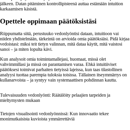
jälkeen. Datan pitäminen kontrollipisteenä auttaa estämään intuition
karkaamisen käsistä.
Opettele oppimaan päätöksistäsi
Riippumatta siitä, perustuuko vedonlyöntisi dataan, intuitioon vai
niiden yhdistelmään, tärkeintä on arvioida omia päätöksiäsi. Pidä kirjaa
vedoistasi: miksi teit tietyn valinnan, mitä dataa käytit, mitä vaistosi
sanoi – ja miten lopulta kävi.
Kun analysoit omia toimintamallejasi, huomaat, missä olet
vahvimmillasi ja missä on parantamisen varaa. Ehkä intuitiiviset
päätöksesi toimivat parhaiten tietyissä lajeissa, kun taas tilastollinen
analyysi tuottaa parempia tuloksia toisissa. Tällainen itseymmärrys on
kullanarvoista – ja syntyy vain systemaattisen pohdinnan kautta.
Tulevaisuuden vedonlyönti: Räätälöity pelaajien tarpeiden ja
mieltymysten mukaan
Tietojen visualisointi vedonlyönnissä: Kun innovaatio tekee
monimutkaisista kuvioista ymmärrettäviä