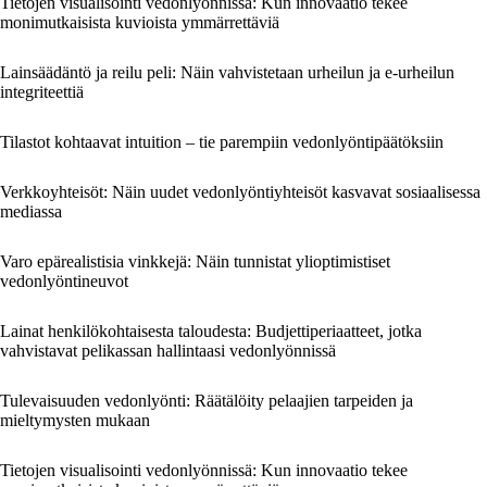
Tietojen visualisointi vedonlyönnissä: Kun innovaatio tekee
monimutkaisista kuvioista ymmärrettäviä
Lainsäädäntö ja reilu peli: Näin vahvistetaan urheilun ja e-urheilun
integriteettiä
Tilastot kohtaavat intuition – tie parempiin vedonlyöntipäätöksiin
Verkkoyhteisöt: Näin uudet vedonlyöntiyhteisöt kasvavat sosiaalisessa
mediassa
Varo epärealistisia vinkkejä: Näin tunnistat ylioptimistiset
vedonlyöntineuvot
Lainat henkilökohtaisesta taloudesta: Budjettiperiaatteet, jotka
vahvistavat pelikassan hallintaasi vedonlyönnissä
Tulevaisuuden vedonlyönti: Räätälöity pelaajien tarpeiden ja
mieltymysten mukaan
Tietojen visualisointi vedonlyönnissä: Kun innovaatio tekee