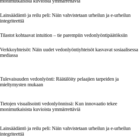
monimutkaisista kuvioista ymmärrettäviä
Lainsäädäntö ja reilu peli: Näin vahvistetaan urheilun ja e-urheilun
integriteettiä
Tilastot kohtaavat intuition – tie parempiin vedonlyöntipäätöksiin
Verkkoyhteisöt: Näin uudet vedonlyöntiyhteisöt kasvavat sosiaalisessa
mediassa
Tulevaisuuden vedonlyönti: Räätälöity pelaajien tarpeiden ja
mieltymysten mukaan
Tietojen visualisointi vedonlyönnissä: Kun innovaatio tekee
monimutkaisista kuvioista ymmärrettäviä
Lainsäädäntö ja reilu peli: Näin vahvistetaan urheilun ja e-urheilun
integriteettiä