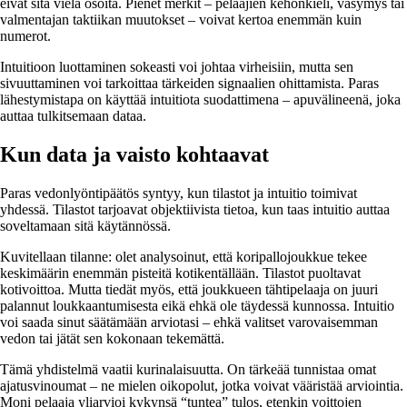
eivät sitä vielä osoita. Pienet merkit – pelaajien kehonkieli, väsymys tai
valmentajan taktiikan muutokset – voivat kertoa enemmän kuin
numerot.
Intuitioon luottaminen sokeasti voi johtaa virheisiin, mutta sen
sivuuttaminen voi tarkoittaa tärkeiden signaalien ohittamista. Paras
lähestymistapa on käyttää intuitiota suodattimena – apuvälineenä, joka
auttaa tulkitsemaan dataa.
Kun data ja vaisto kohtaavat
Paras vedonlyöntipäätös syntyy, kun tilastot ja intuitio toimivat
yhdessä. Tilastot tarjoavat objektiivista tietoa, kun taas intuitio auttaa
soveltamaan sitä käytännössä.
Kuvitellaan tilanne: olet analysoinut, että koripallojoukkue tekee
keskimäärin enemmän pisteitä kotikentällään. Tilastot puoltavat
kotivoittoa. Mutta tiedät myös, että joukkueen tähtipelaaja on juuri
palannut loukkaantumisesta eikä ehkä ole täydessä kunnossa. Intuitio
voi saada sinut säätämään arviotasi – ehkä valitset varovaisemman
vedon tai jätät sen kokonaan tekemättä.
Tämä yhdistelmä vaatii kurinalaisuutta. On tärkeää tunnistaa omat
ajatusvinoumat – ne mielen oikopolut, jotka voivat vääristää arviointia.
Moni pelaaja yliarvioi kykynsä “tuntea” tulos, etenkin voittojen