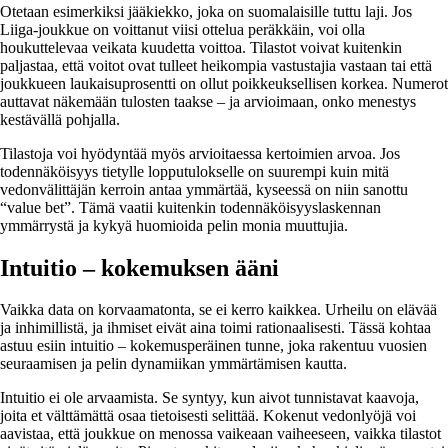
Otetaan esimerkiksi jääkiekko, joka on suomalaisille tuttu laji. Jos
Liiga-joukkue on voittanut viisi ottelua peräkkäin, voi olla
houkuttelevaa veikata kuudetta voittoa. Tilastot voivat kuitenkin
paljastaa, että voitot ovat tulleet heikompia vastustajia vastaan tai että
joukkueen laukaisuprosentti on ollut poikkeuksellisen korkea. Numerot
auttavat näkemään tulosten taakse – ja arvioimaan, onko menestys
kestävällä pohjalla.
Tilastoja voi hyödyntää myös arvioitaessa kertoimien arvoa. Jos
todennäköisyys tietylle lopputulokselle on suurempi kuin mitä
vedonvälittäjän kerroin antaa ymmärtää, kyseessä on niin sanottu
“value bet”. Tämä vaatii kuitenkin todennäköisyyslaskennan
ymmärrystä ja kykyä huomioida pelin monia muuttujia.
Intuitio – kokemuksen ääni
Vaikka data on korvaamatonta, se ei kerro kaikkea. Urheilu on elävää
ja inhimillistä, ja ihmiset eivät aina toimi rationaalisesti. Tässä kohtaa
astuu esiin intuitio – kokemusperäinen tunne, joka rakentuu vuosien
seuraamisen ja pelin dynamiikan ymmärtämisen kautta.
Intuitio ei ole arvaamista. Se syntyy, kun aivot tunnistavat kaavoja,
joita et välttämättä osaa tietoisesti selittää. Kokenut vedonlyöjä voi
aavistaa, että joukkue on menossa vaikeaan vaiheeseen, vaikka tilastot