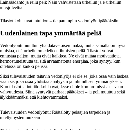
Lainsäädäntö ja reilu peli: Näin vahvistetaan urheilun ja e-urheilun
integriteettiä
Tilastot kohtaavat intuition – tie parempiin vedonlyöntipäätöksiin
Uudenlainen tapa ymmärtää peliä
Vedonlyönti muuttuu yhä datavetoisemmaksi, mutta samalla on hyvä
muistaa, että urheilu on edelleen ihmisten peliä. Tilastot voivat
ennustaa paljon, mutta eivät kaikkea. Ne eivät mittaa motivaatiota,
hermostuneisuutta tai sitä arvaamatonta energiaa, joka syntyy, kun
ottelussa on kaikki pelissä.
Siksi tulevaisuuden taitavin vedonlyöjä ei ole se, joka osaa vain laskea,
vaan se, joka osaa yhdistää analyysin ja inhimillisen ymmärryksen.
Kun tilastot ja intuitio kohtaavat, kyse ei ole kompromissista – vaan
vahvuudesta. Siinä syntyvät parhaat päätökset – ja peli muuttuu sekä
älykkäämmäksi että kiehtovammaksi.
Tulevaisuuden vedonlyönti: Räätälöity pelaajien tarpeiden ja
mieltymysten mukaan