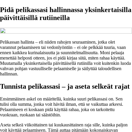
Pidä pelikassasi hallinnassa yksinkertaisilla
päivittäisillä rutiineilla
Pelikassan hallinta – eli niiden rahojen seuraaminen, jotka olet
varannut pelaamiseen tai vedonlyöntiin – ei ole pelkkää tuuria, vaan
ennen kaikkea kurinalaisuutta ja suunnitelmallisuutta. Moni pelaaja
menettää helposti otteen, jos ei pidä kirjaa siitä, miten rahaa käyttää.
Muutamalla yksinkertaisella päivittäisellä rutiinilla voit kuitenkin luoda
vahvan pohjan vastuulliselle pelaamiselle ja säilyttää taloudellisen
hallinnan.
Tunnista pelikassasi – ja aseta selkeät rajat
Ensimmäinen askel on määritellä, kuinka suuri pelikassasi on. Sen
tulisi olla summa, jonka voit hävitä ilman, että se vaikuttaa arkeesi.
Pelaamiseen ei koskaan pidä käyttää rahaa, joka on tarkoitettu
vuokraan, ruokaan tai säästöihin.
Aseta selkeä viikoittainen tai kuukausittainen raja sille, kuinka paljon
voit käyttää pelaamiseen. Tämä auttaa pitämään kokonaiskuvan