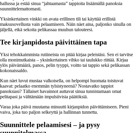
hallussa ja estää sinua “jahtaamasta” tappioita lisäämällä panoksia
suunnittelemattomasti.
Yksinkertainen vinkki on avata erillinen tili tai käyttää erillistä
maksusovellusta vain pelaamiseen. Näin näet aina, paljonko sinulla on
jäljellä, etkä sekoita pelikassaa muuhun talouteesi.
Tee kirjanpidosta päivittäinen tapa
Yksi tehokkaimmista rutiineista on pitää kirjaa peleistäsi. Sen ei tarvitse
olla monimutkaista – yksinkertainen vihko tai taulukko riittää. Kirjaa
ylös päivämäärä, panos, pelin tyyppi, voitto tai tappio sekä pelikassan
kokonaissaldo.
Kun näet luvut mustaa valkoisella, on helpompi huomata toistuvat
kaavat: pelaatko enemmän tylsistyneenä? Nostavatko tappiot
panoksiasi? Tällaiset havainnot auttavat sinua tunnistamaan omat
pelitapasi ja välttämään impulsiivisia päätöksiä.
Varaa joka päivä muutama minuutti kirjanpidon päivittämiseen. Pieni
vaiva, joka tuo paljon selkeyttä ja hallinnan tunnetta.
Suunnittele pelaamisesi – ja pysy
suunnitelmassa