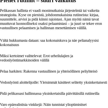
Pienet rutiinit – suuri vaikutus
Pelikassan hallinta ei vaadi monimutkaisia järjestelmiä tai vaikeita
strategioita. Kyse on pienistä, johdonmukaisista rutiineista: kirjaa,
suunnittele, arvioi ja pidä kiinni rajoistasi. Ajan myötä nämä tavat
muuttuvat luonnolliseksi osaksi pelaamistasi – ja juuri se tekee eron
vastuullisen pelaamisen ja hallinnan menettämisen välillä.
Vältä hukkumasta dataan: saa kokonaiskuva ja näe pelianalyysisi
kokonaisuus
Miksi kertoimet vaihtelevat: Erot urheilulajien ja
vedonlyöntimarkkinoiden välillä
Pelaa harkiten: Rakenna vastuullinen ja yhteisöllinen peliyhteisö
Vedonlyönti aloittelijoille: Yleisimmät käsitteet selitetty yksinkertaisesti
Pidä pelikassasi hallinnassa yksinkertaisilla päivittäisillä rutiineilla
Varo epärealistisia vinkkejä: Näin tunnistat ylioptimistiset