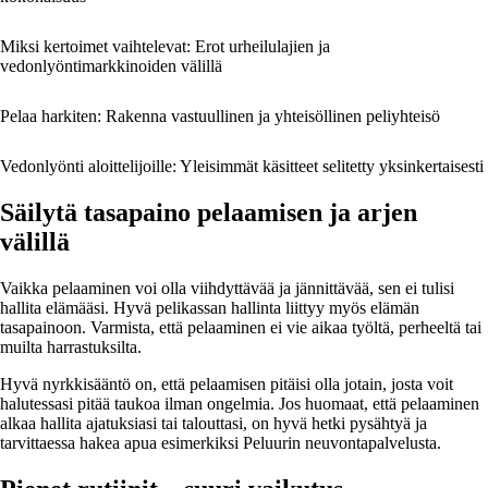
Miksi kertoimet vaihtelevat: Erot urheilulajien ja
vedonlyöntimarkkinoiden välillä
Pelaa harkiten: Rakenna vastuullinen ja yhteisöllinen peliyhteisö
Vedonlyönti aloittelijoille: Yleisimmät käsitteet selitetty yksinkertaisesti
Säilytä tasapaino pelaamisen ja arjen
välillä
Vaikka pelaaminen voi olla viihdyttävää ja jännittävää, sen ei tulisi
hallita elämääsi. Hyvä pelikassan hallinta liittyy myös elämän
tasapainoon. Varmista, että pelaaminen ei vie aikaa työltä, perheeltä tai
muilta harrastuksilta.
Hyvä nyrkkisääntö on, että pelaamisen pitäisi olla jotain, josta voit
halutessasi pitää taukoa ilman ongelmia. Jos huomaat, että pelaaminen
alkaa hallita ajatuksiasi tai talouttasi, on hyvä hetki pysähtyä ja
tarvittaessa hakea apua esimerkiksi Peluurin neuvontapalvelusta.