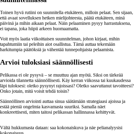
Toinen hyvä rutiini on suunnitella etukäteen, milloin pelaat. Sen sijaan,
että avaat sovelluksen hetken mielijohteesta, päätä etukäteen, minä
päivinä ja mihin aikaan pelaat. Näin pelaaminen pysyy harrastuksena,
ei tapana, joka hiipii arkeen huomaamatta.
Voit myös laatia viikoittaisen suunnitelman, johon kirjaat, mihin
tapahtumiin tai peleihin aiot osallistua. Tämä auttaa tekemään
harkitumpia päätöksiä ja vähentää tunnepohjaista pelaamista.
Arvioi tuloksiasi säännöllisesti
Pelikassa ei ole pysyvä – se muuttuu ajan myötä. Siksi on tärkeää
arvioida tilannetta säännöllisesti. Käy kerran viikossa tai kuukaudessa
läpi tuloksesi: oletko pysynyt rajoissasi? Oletko saavuttanut tavoitteesi?
Onko jotain, mitä voisit tehdä toisin?
Säännöllinen arviointi auttaa sinua säätämään strategiaasi ajoissa ja
estää pieniä ongelmia kasvamasta suuriksi. Samalla näet
konkreettisesti, miten taitosi pelikassan hallinnassa kehittyvät.
Vältä hukkumasta dataan: saa kokonaiskuva ja näe pelianalyysisi
kokonaisuus