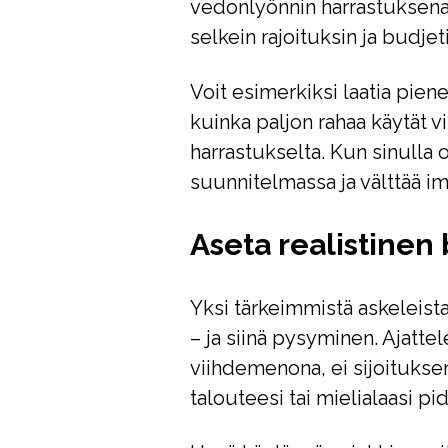
vedonlyönnin harrastuksena,
selkein rajoituksin ja budjeti
Voit esimerkiksi laatia pien
kuinka paljon rahaa käytät v
harrastukselta. Kun sinulla
suunnitelmassa ja välttää im
Aseta realistinen 
Yksi tärkeimmistä askeleist
– ja siinä pysyminen. Ajatte
viihdemenona, ei sijoituksena
talouteesi tai mielialaasi p