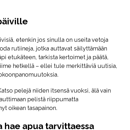
päiville
ivisiä, etenkin jos sinulla on useita vetoja
oda rutiineja, jotka auttavat säilyttämään
pi etukäteen, tarkista kertoimet ja päätä,
me hetkellä – ellei tule merkittäviä uutisia,
 kokoonpanomuutoksia.
atso pelejä niiden itsensä vuoksi, älä vain
nauttimaan pelistä riippumatta
nyt oikean tasapainon.
ja hae apua tarvittaessa