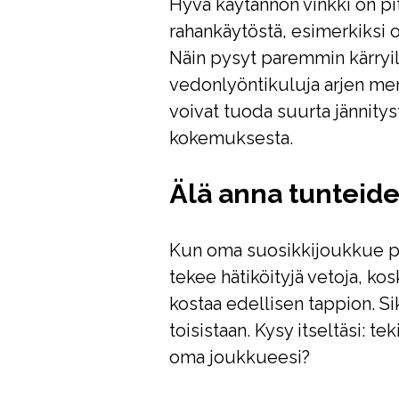
Hyvä käytännön vinkki on pi
rahankäytöstä, esimerkiksi om
Näin pysyt paremmin kärryill
vedonlyöntikuluja arjen men
voivat tuoda suurta jännity
kokemuksesta.
Älä anna tunteide
Kun oma suosikkijoukkue pela
tekee hätiköityjä vetoja, k
kostaa edellisen tappion. Si
toisistaan. Kysy itseltäsi: t
oma joukkueesi?