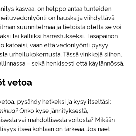
nnitys kasvaa, on helppo antaa tunteiden
eiluvedonlyönti on hauska ja viihdyttävä
ilman suunnitelmaa ja tietoista otetta se voi
si tai kalliiksi harrastukseksi. Tasapainon
ilo katoaisi, vaan että vedonlyönti pysyy
vista urheilukokemusta. Tässä vinkkejä siihen,
llinnassa – sekä henkisesti että käytännössä.
öt vetoa
etoa, pysähdy hetkeksi ja kysy itseltäsi:
 minua?
Onko kyse jännityksestä,
sesta vai mahdollisesta voitosta? Mikään
lisyys itseä kohtaan on tärkeää. Jos näet