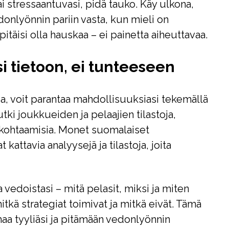
i stressaantuvasi, pidä tauko. Käy ulkona,
donlyönnin pariin vasta, kun mieli on
itäisi olla hauskaa – ei painetta aiheuttavaa.
i tietoon, ei tunteeseen
sa, voit parantaa mahdollisuuksiasi tekemällä
tki joukkueiden ja pelaajien tilastoja,
 kohtaamisia. Monet suomalaiset
 kattavia analyysejä ja tilastoja, joita
 vedoistasi – mitä pelasit, miksi ja miten
tkä strategiat toimivat ja mitkä eivät. Tämä
aa tyyliäsi ja pitämään vedonlyönnin