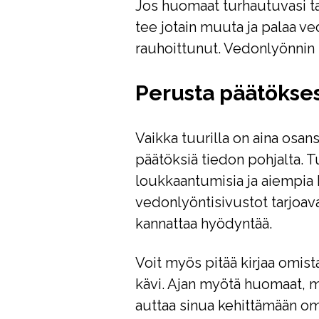
Jos huomaat turhautuvasi ta
tee jotain muuta ja palaa ve
rauhoittunut. Vedonlyönnin p
Perusta päätökses
Vaikka tuurilla on aina osan
päätöksiä tiedon pohjalta. Tu
loukkaantumisia ja aiempia
vedonlyöntisivustot tarjoavat
kannattaa hyödyntää.
Voit myös pitää kirjaa omista
kävi. Ajan myötä huomaat, mi
auttaa sinua kehittämään om