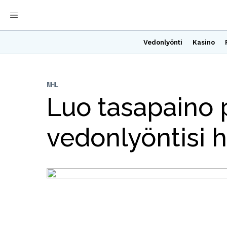
Vedonlyönti
Kasino
NHL
Luo tasapaino p
vedonlyöntisi h