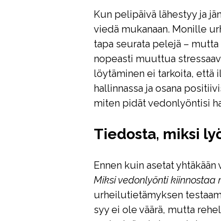
Kun pelipäivä lähestyy ja jä
viedä mukanaan. Monille urh
tapa seurata pelejä – mutta 
nopeasti muuttua stressaavak
löytäminen ei tarkoita, että 
hallinnassa ja osana positii
miten pidät vedonlyöntisi ha
Tiedosta, miksi ly
Ennen kuin asetat yhtäkään v
Miksi vedonlyönti kiinnostaa
urheilutietämyksen testaami
syy ei ole väärä, mutta rehel