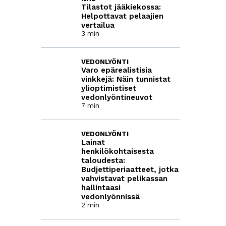
Tilastot jääkiekossa:
Helpottavat pelaajien
vertailua
3 min
VEDONLYÖNTI
Varo epärealistisia
vinkkejä: Näin tunnistat
ylioptimistiset
vedonlyöntineuvot
7 min
VEDONLYÖNTI
Lainat
henkilökohtaisesta
taloudesta:
Budjettiperiaatteet, jotka
vahvistavat pelikassan
hallintaasi
vedonlyönnissä
2 min