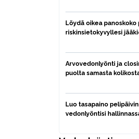
Löydä oikea panoskoko p
riskinsietokyvyllesi jää
Arvovedonlyönti ja closi
puolta samasta kolikost
Luo tasapaino pelipäivin
vedonlyöntisi hallinnass