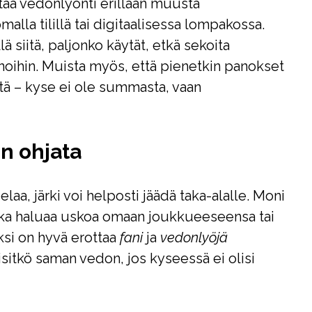
tää vedonlyönti erillään muusta
alla tilillä tai digitaalisessa lompakossa.
ä siitä, paljonko käytät, etkä sekoita
oihin. Muista myös, että pienetkin panokset
stä – kyse ei ole summasta, vaan
n ohjata
a, järki voi helposti jäädä taka-alalle. Moni
oska haluaa uskoa omaan joukkueeseensa tai
ksi on hyvä erottaa
fani
ja
vedonlyöjä
ekisitkö saman vedon, jos kyseessä ei olisi