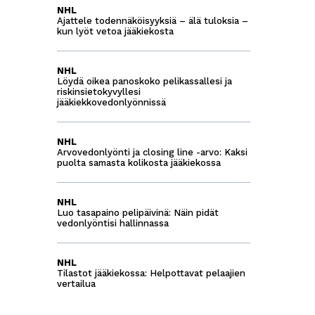
NHL
Ajattele todennäköisyyksiä – älä tuloksia –
kun lyöt vetoa jääkiekosta
NHL
Löydä oikea panoskoko pelikassallesi ja
riskinsietokyvyllesi
jääkiekkovedonlyönnissä
NHL
Arvovedonlyönti ja closing line -arvo: Kaksi
puolta samasta kolikosta jääkiekossa
NHL
Luo tasapaino pelipäivinä: Näin pidät
vedonlyöntisi hallinnassa
NHL
Tilastot jääkiekossa: Helpottavat pelaajien
vertailua