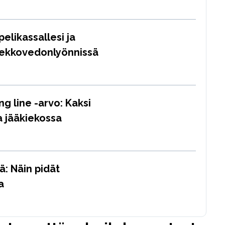
elikassallesi ja
kiekkovedonlyönnissä
ng line -arvo: Kaksi
a jääkiekossa
ä: Näin pidät
a