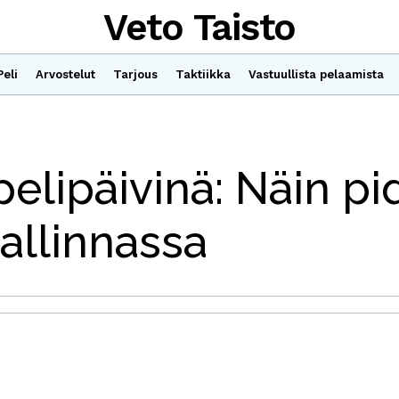
Veto Taisto
Peli
Arvostelut
Tarjous
Taktiikka
Vastuullista pelaamista
elipäivinä: Näin pi
allinnassa