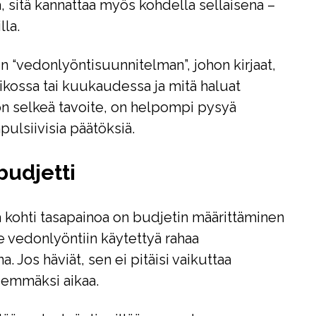
 sitä kannattaa myös kohdella sellaisena –
lla.
en “vedonlyöntisuunnitelman”, johon kirjaat,
iikossa tai kuukaudessa ja mitä haluat
 on selkeä tavoite, on helpompi pysyä
pulsiivisia päätöksiä.
budjetti
a kohti tasapainoa on budjetin määrittäminen
le vedonlyöntiin käytettyä rahaa
. Jos häviät, sen ei pitäisi vaikuttaa
idemmäksi aikaa.