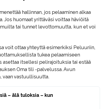
menettää hallinnan, jos pelaaminen alkaa
ia. Jos huomaat yrittäväsi voittaa häviöitä
i muilta tai tunnet levottomuutta, kun et voi
a voit ottaa yhteyttä esimerkiksi
Peluuriin
,
luottamuksellista tukea pelaamiseen
s asettaa itsellesi pelirajoituksia tai estää
uksen Oma tili -palvelussa. Avun
 vaan vastuullisuutta.
iä – älä tuloksia – kun