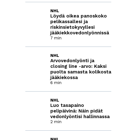
NHL
Löydä oikea panoskoko
pelikassallesi ja
riskinsietokyvyllesi
jääkiekkovedonlyönnissä
7 min
NHL
Arvovedonlyönti ja
closing line -arvo: Kaksi
puolta samasta kolikosta
jääkiekossa
6 min
NHL
Luo tasapaino
pelipäivinä: Näin pidät
vedonlyöntisi hallinnassa
2 min
NHL