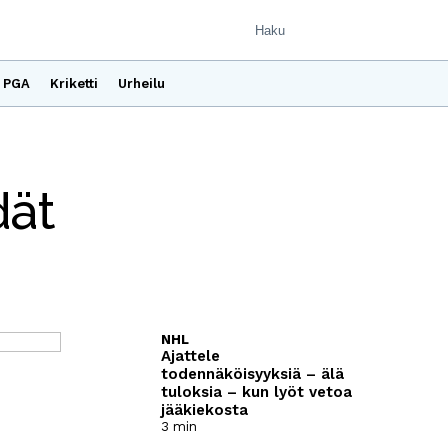
PGA
Kriketti
Urheilu
dät
NHL
Ajattele
todennäköisyyksiä – älä
tuloksia – kun lyöt vetoa
jääkiekosta
3 min