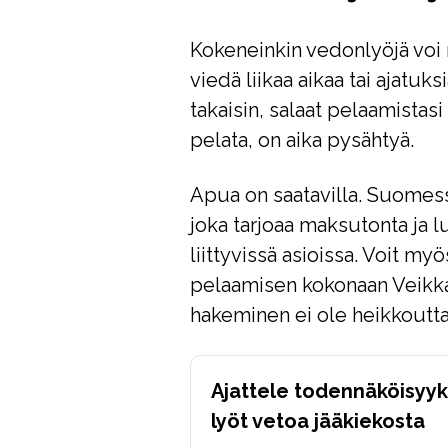
Kokeneinkin vedonlyöjä voi 
viedä liikaa aikaa tai ajatuks
takaisin, salaat pelaamistas
pelata, on aika pysähtyä.
Apua on saatavilla. Suomess
joka tarjoaa maksutonta ja 
liittyvissä asioissa. Voit myö
pelaamisen kokonaan Veikka
hakeminen ei ole heikkoutta,
Ajattele todennäköisyyks
lyöt vetoa jääkiekosta