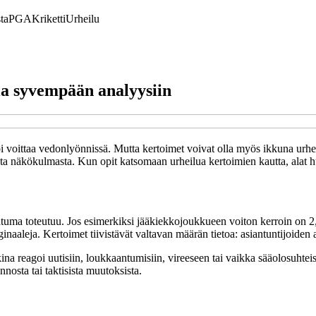
ta
PGA
Kriketti
Urheilu
ia syvempään analyysiin
oi voittaa vedonlyönnissä. Mutta kertoimet voivat olla myös ikkuna urh
 näkökulmasta. Kun opit katsomaan urheilua kertoimien kautta, alat huom
ahtuma toteutuu. Jos esimerkiksi jääkiekkojoukkueen voiton kerroin on 2,
aaleja. Kertoimet tiivistävät valtavan määrän tietoa: asiantuntijoiden an
reagoi uutisiin, loukkaantumisiin, vireeseen tai vaikka sääolosuhteisiin
unnosta tai taktisista muutoksista.