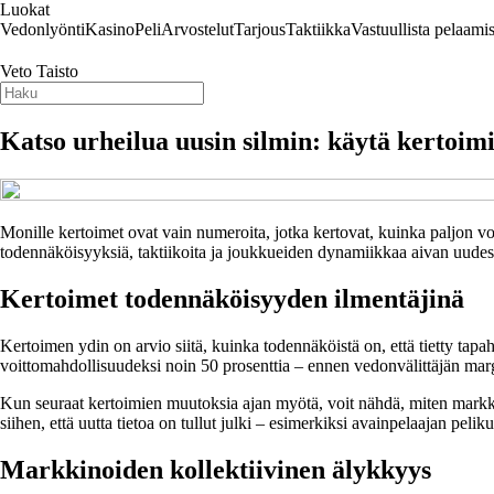
Luokat
Vedonlyönti
Kasino
Peli
Arvostelut
Tarjous
Taktiikka
Vastuullista pelaamis
Veto Taisto
Katso urheilua uusin silmin: käytä kertoim
Monille kertoimet ovat vain numeroita, jotka kertovat, kuinka paljon v
todennäköisyyksiä, taktiikoita ja joukkueiden dynamiikkaa aivan uudesta
Kertoimet todennäköisyyden ilmentäjinä
Kertoimen ydin on arvio siitä, kuinka todennäköistä on, että tietty tap
voittomahdollisuudeksi noin 50 prosenttia – ennen vedonvälittäjän margin
Kun seuraat kertoimien muutoksia ajan myötä, voit nähdä, miten markkina 
siihen, että uutta tietoa on tullut julki – esimerkiksi avainpelaajan pelik
Markkinoiden kollektiivinen älykkyys