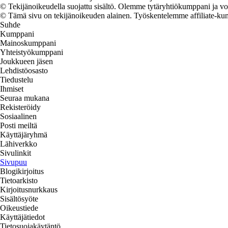
© Tekijänoikeudella suojattu sisältö. Olemme tytäryhtiökumppani ja voi
© Tämä sivu on tekijänoikeuden alainen. Työskentelemme affiliate-kumpp
Suhde
Kumppani
Mainoskumppani
Yhteistyökumppani
Joukkueen jäsen
Lehdistöosasto
Tiedustelu
Ihmiset
Seuraa mukana
Rekisteröidy
Sosiaalinen
Posti meiltä
Käyttäjäryhmä
Lähiverkko
Sivulinkit
Sivupuu
Blogikirjoitus
Tietoarkisto
Kirjoitusnurkkaus
Sisältösyöte
Oikeustiede
Käyttäjätiedot
Tietosuojakäytäntö