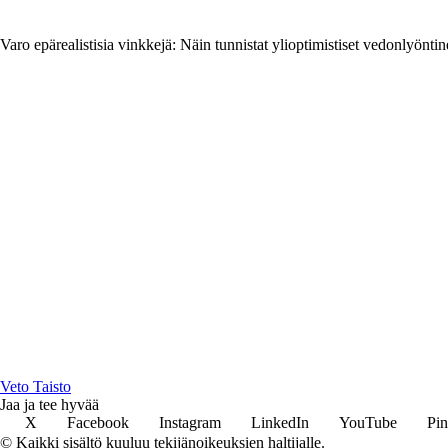
Varo epärealistisia vinkkejä: Näin tunnistat ylioptimistiset vedonlyönti
Veto Taisto
Jaa ja tee hyvää
X
Facebook
Instagram
LinkedIn
YouTube
Pin
© Kaikki sisältö kuuluu tekijänoikeuksien haltijalle.