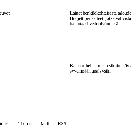
neuvot
Lainat henkilökohtaisesta taloude
Budjettiperiaatteet, jotka vahvist
hallintaasi vedonlyönnissä
Katso urheilua uusin silmin: käyt
syvempään analyysiin
terest
TikTok
Mail
RSS