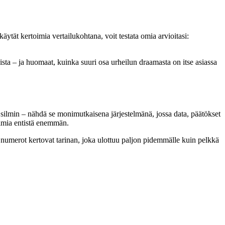
käytät kertoimia vertailukohtana, voit testata omia arvioitasi:
ista – ja huomaat, kuinka suuri osa urheilun draamasta on itse asiassa
 silmin – nähdä se monimutkaisena järjestelmänä, jossa data, päätökset
voimia entistä enemmän.
ä numerot kertovat tarinan, joka ulottuu paljon pidemmälle kuin pelkkä