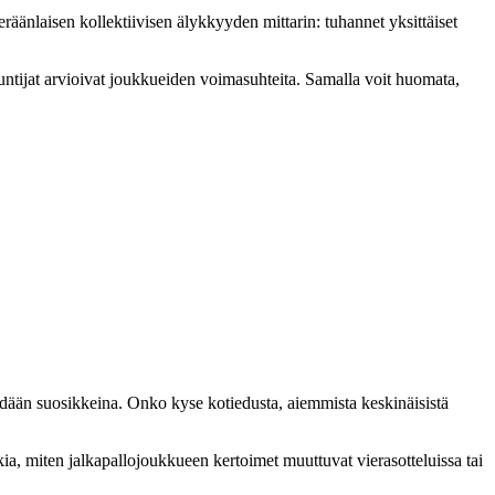
räänlaisen kollektiivisen älykkyyden mittarin: tuhannet yksittäiset
ntijat arvioivat joukkueiden voimasuhteita. Samalla voit huomata,
nähdään suosikkeina. Onko kyse kotiedusta, aiemmista keskinäisistä
ia, miten jalkapallojoukkueen kertoimet muuttuvat vierasotteluissa tai