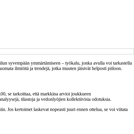
eilun syvempään ymmärtämiseen – työkalu, jonka avulla voi tarkastella
ata ilmiöitä ja trendejä, jotka muuten jäisivät helposti piiloon.
00, se tarkoittaa, että markkina arvioi joukkueen
alyysejä, tilastoja ja vedonlyöjien kollektiivisia odotuksia.
. Jos kertoimet laskevat nopeasti juuri ennen ottelua, se voi viitata