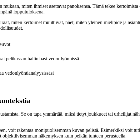
sen mukaan, miten ihmiset asettavat panoksensa. Tämä tekee kertoimista e
impänä lopputuloksena.
t, miten kertoimet muuttuvat, näet, miten yleinen mielipide ja asiantu
dollisuudet.
neuvot
avat pelikassan hallintaasi vedonlyönnissä
ttaa vedonlyöntianalyysissäsi
ontekstia
nnustamista. Se on tapa ymmärtää, miksi tietyt joukkueet tai urheilijat 
een, voit rakentaa monipuolisemman kuvan pelistä. Esimerkiksi voit tutk
at objektiivisemman näkemyksen kuin pelkän tunteen perusteella.