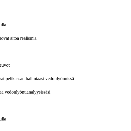
ulla
ovat aitoa realismia
neuvot
avat pelikassan hallintaasi vedonlyönnissä
ttaa vedonlyöntianalyysissäsi
ulla