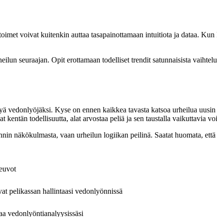
rtoimet voivat kuitenkin auttaa tasapainottamaan intuitiota ja dataa. Kun 
lun seuraajan. Opit erottamaan todelliset trendit satunnaisista vaihtelu
htyä vedonlyöjäksi. Kyse on ennen kaikkea tavasta katsoa urheilua uusin
 kentän todellisuutta, alat arvostaa peliä ja sen taustalla vaikuttavia 
önnin näkökulmasta, vaan urheilun logiikan peilinä. Saatat huomata, ett
neuvot
avat pelikassan hallintaasi vedonlyönnissä
ttaa vedonlyöntianalyysissäsi