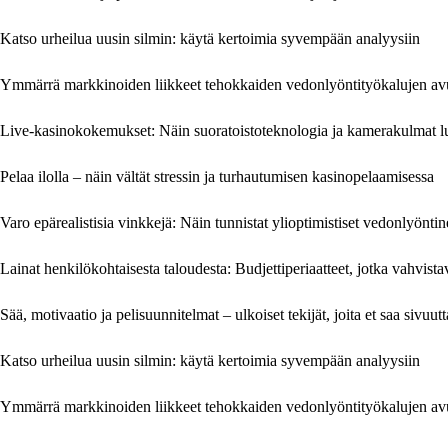
Katso urheilua uusin silmin: käytä kertoimia syvempään analyysiin
Ymmärrä markkinoiden liikkeet tehokkaiden vedonlyöntityökalujen av
Live-kasinokokemukset: Näin suoratoistoteknologia ja kamerakulmat lu
Pelaa ilolla – näin vältät stressin ja turhautumisen kasinopelaamisessa
Varo epärealistisia vinkkejä: Näin tunnistat ylioptimistiset vedonlyönti
Lainat henkilökohtaisesta taloudesta: Budjettiperiaatteet, jotka vahvist
Sää, motivaatio ja pelisuunnitelmat – ulkoiset tekijät, joita et saa sivuu
Katso urheilua uusin silmin: käytä kertoimia syvempään analyysiin
Ymmärrä markkinoiden liikkeet tehokkaiden vedonlyöntityökalujen av