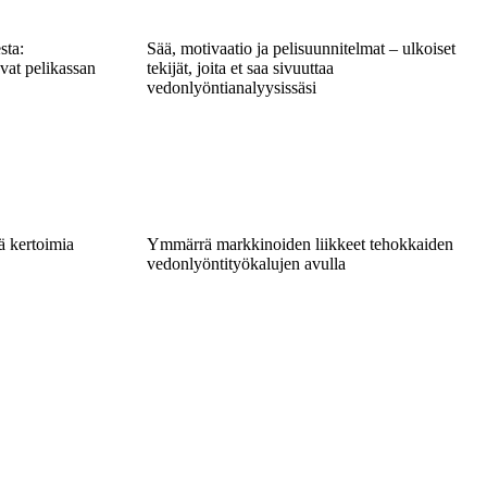
sta:
Sää, motivaatio ja pelisuunnitelmat – ulkoiset
avat pelikassan
tekijät, joita et saa sivuuttaa
vedonlyöntianalyysissäsi
ä kertoimia
Ymmärrä markkinoiden liikkeet tehokkaiden
vedonlyöntityökalujen avulla