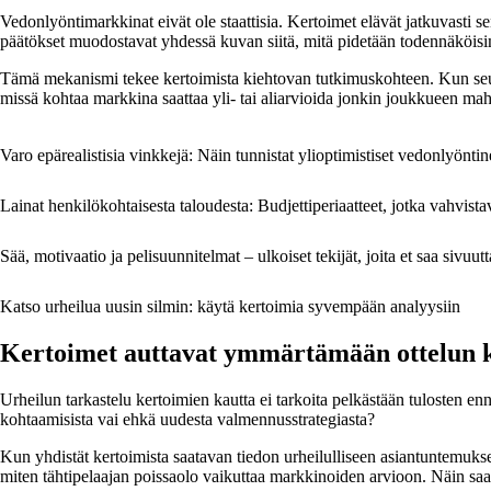
Vedonlyöntimarkkinat eivät ole staattisia. Kertoimet elävät jatkuvasti 
päätökset muodostavat yhdessä kuvan siitä, mitä pidetään todennäköis
Tämä mekanismi tekee kertoimista kiehtovan tutkimuskohteen. Kun seuraa
missä kohtaa markkina saattaa yli- tai aliarvioida jonkin joukkueen mah
Varo epärealistisia vinkkejä: Näin tunnistat ylioptimistiset vedonlyönti
Lainat henkilökohtaisesta taloudesta: Budjettiperiaatteet, jotka vahvist
Sää, motivaatio ja pelisuunnitelmat – ulkoiset tekijät, joita et saa sivuu
Katso urheilua uusin silmin: käytä kertoimia syvempään analyysiin
Kertoimet auttavat ymmärtämään ottelun k
Urheilun tarkastelu kertoimien kautta ei tarkoita pelkästään tulosten e
kohtaamisista vai ehkä uudesta valmennusstrategiasta?
Kun yhdistät kertoimista saatavan tiedon urheilulliseen asiantuntemuks
miten tähtipelaajan poissaolo vaikuttaa markkinoiden arvioon. Näin sa