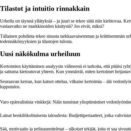
Tilastot ja intuitio rinnakkain
Urheilu on täynnä yllätyksiä – ja juuri se tekee siitä niin kiehtovaa. Ke
vastaavatko ne markkinoiden käsitystä? Jos eivät, miksi?
Tällainen pohdinta tekee sinusta tarkkaavaisemman ja kriittisemmän urhei
todennäköisyyksien ja tilastojen tulosta.
Uusi näkökulma urheiluun
Kertoimien käyttäminen analyysin välineenä ei tarkoita, että pitäisi ry
ja sattuma kietoutuvat yhteen. Kun ymmärrät, miten kertoimet heijastavat
Seuraavan kerran, kun katsot ottelua, vilkaise kertoimia – älä vedonly
lopputulos.
Varo epärealistisia vinkkejä: Näin tunnistat ylioptimistiset vedonlyönti
Lainat henkilökohtaisesta taloudesta: Budjettiperiaatteet, jotka vahvist
Sää, motivaatio ja pelisuunnitelmat – ulkoiset tekijät, joita et saa sivuu