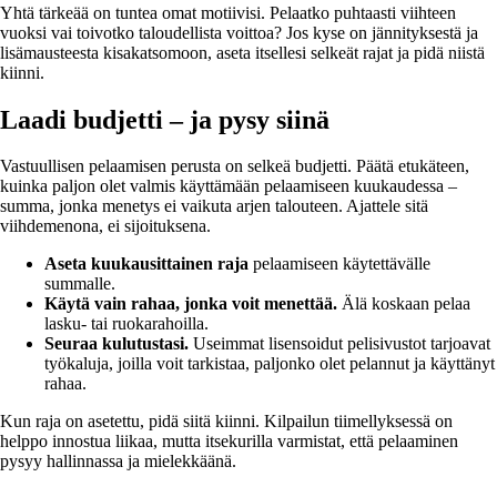
Yhtä tärkeää on tuntea omat motiivisi. Pelaatko puhtaasti viihteen
vuoksi vai toivotko taloudellista voittoa? Jos kyse on jännityksestä ja
lisämausteesta kisakatsomoon, aseta itsellesi selkeät rajat ja pidä niistä
kiinni.
Laadi budjetti – ja pysy siinä
Vastuullisen pelaamisen perusta on selkeä budjetti. Päätä etukäteen,
kuinka paljon olet valmis käyttämään pelaamiseen kuukaudessa –
summa, jonka menetys ei vaikuta arjen talouteen. Ajattele sitä
viihdemenona, ei sijoituksena.
Aseta kuukausittainen raja
pelaamiseen käytettävälle
summalle.
Käytä vain rahaa, jonka voit menettää.
Älä koskaan pelaa
lasku- tai ruokarahoilla.
Seuraa kulutustasi.
Useimmat lisensoidut pelisivustot tarjoavat
työkaluja, joilla voit tarkistaa, paljonko olet pelannut ja käyttänyt
rahaa.
Kun raja on asetettu, pidä siitä kiinni. Kilpailun tiimellyksessä on
helppo innostua liikaa, mutta itsekurilla varmistat, että pelaaminen
pysyy hallinnassa ja mielekkäänä.