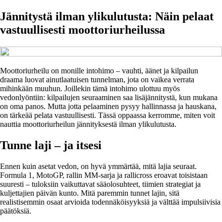
Jännitystä ilman ylikulutusta: Näin pelaat
vastuullisesti moottoriurheilussa
Moottoriurheilu on monille intohimo – vauhti, äänet ja kilpailun
draama luovat ainutlaatuisen tunnelman, jota on vaikea verrata
mihinkään muuhun. Joillekin tämä intohimo ulottuu myös
vedonlyöntiin: kilpailujen seuraaminen saa lisäjännitystä, kun mukana
on oma panos. Mutta jotta pelaaminen pysyy hallinnassa ja hauskana,
on tärkeää pelata vastuullisesti. Tässä oppaassa kerromme, miten voit
nauttia moottoriurheilun jännityksestä ilman ylikulutusta.
Tunne laji – ja itsesi
Ennen kuin asetat vedon, on hyvä ymmärtää, mitä lajia seuraat.
Formula 1, MotoGP, rallin MM-sarja ja rallicross eroavat toisistaan
suuresti – tuloksiin vaikuttavat sääolosuhteet, tiimien strategiat ja
kuljettajien päivän kunto. Mitä paremmin tunnet lajin, sitä
realistisemmin osaat arvioida todennäköisyyksiä ja välttää impulsiivisia
päätöksiä.