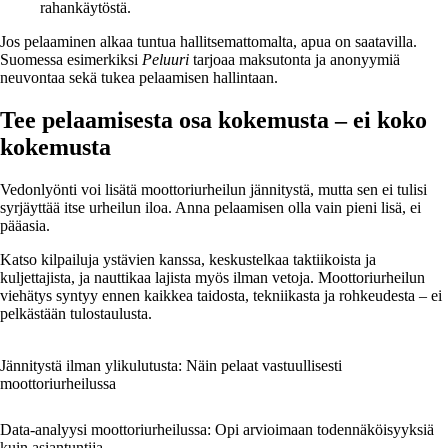
rahankäytöstä.
Jos pelaaminen alkaa tuntua hallitsemattomalta, apua on saatavilla.
Suomessa esimerkiksi
Peluuri
tarjoaa maksutonta ja anonyymiä
neuvontaa sekä tukea pelaamisen hallintaan.
Tee pelaamisesta osa kokemusta – ei koko
kokemusta
Vedonlyönti voi lisätä moottoriurheilun jännitystä, mutta sen ei tulisi
syrjäyttää itse urheilun iloa. Anna pelaamisen olla vain pieni lisä, ei
pääasia.
Katso kilpailuja ystävien kanssa, keskustelkaa taktiikoista ja
kuljettajista, ja nauttikaa lajista myös ilman vetoja. Moottoriurheilun
viehätys syntyy ennen kaikkea taidosta, tekniikasta ja rohkeudesta – ei
pelkästään tulostaulusta.
Jännitystä ilman ylikulutusta: Näin pelaat vastuullisesti
moottoriurheilussa
Data-analyysi moottoriurheilussa: Opi arvioimaan todennäköisyyksiä
kuin asiantuntija