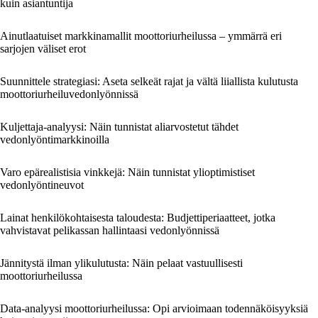
kuin asiantuntija
Ainutlaatuiset markkinamallit moottoriurheilussa – ymmärrä eri
sarjojen väliset erot
Suunnittele strategiasi: Aseta selkeät rajat ja vältä liiallista kulutusta
moottoriurheiluvedonlyönnissä
Kuljettaja-analyysi: Näin tunnistat aliarvostetut tähdet
vedonlyöntimarkkinoilla
Varo epärealistisia vinkkejä: Näin tunnistat ylioptimistiset
vedonlyöntineuvot
Lainat henkilökohtaisesta taloudesta: Budjettiperiaatteet, jotka
vahvistavat pelikassan hallintaasi vedonlyönnissä
Jännitystä ilman ylikulutusta: Näin pelaat vastuullisesti
moottoriurheilussa
Data-analyysi moottoriurheilussa: Opi arvioimaan todennäköisyyksiä