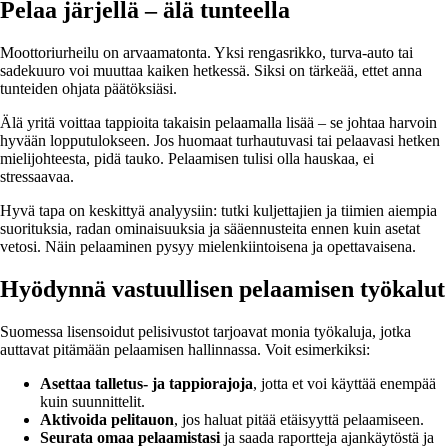
Pelaa järjellä – älä tunteella
Moottoriurheilu on arvaamatonta. Yksi rengasrikko, turva-auto tai
sadekuuro voi muuttaa kaiken hetkessä. Siksi on tärkeää, ettet anna
tunteiden ohjata päätöksiäsi.
Älä yritä voittaa tappioita takaisin pelaamalla lisää – se johtaa harvoin
hyvään lopputulokseen. Jos huomaat turhautuvasi tai pelaavasi hetken
mielijohteesta, pidä tauko. Pelaamisen tulisi olla hauskaa, ei
stressaavaa.
Hyvä tapa on keskittyä analyysiin: tutki kuljettajien ja tiimien aiempia
suorituksia, radan ominaisuuksia ja sääennusteita ennen kuin asetat
vetosi. Näin pelaaminen pysyy mielenkiintoisena ja opettavaisena.
Hyödynnä vastuullisen pelaamisen työkalut
Suomessa lisensoidut pelisivustot tarjoavat monia työkaluja, jotka
auttavat pitämään pelaamisen hallinnassa. Voit esimerkiksi:
Asettaa talletus- ja tappiorajoja
, jotta et voi käyttää enempää
kuin suunnittelit.
Aktivoida pelitauon
, jos haluat pitää etäisyyttä pelaamiseen.
Seurata omaa pelaamistasi
ja saada raportteja ajankäytöstä ja