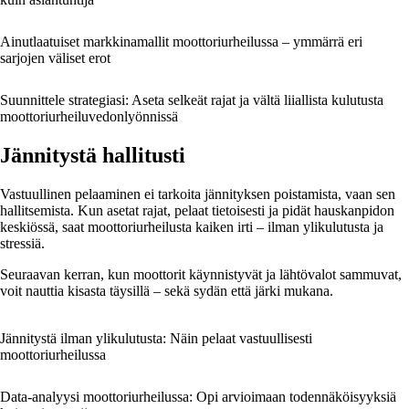
Ainutlaatuiset markkinamallit moottoriurheilussa – ymmärrä eri
sarjojen väliset erot
Suunnittele strategiasi: Aseta selkeät rajat ja vältä liiallista kulutusta
moottoriurheiluvedonlyönnissä
Jännitystä hallitusti
Vastuullinen pelaaminen ei tarkoita jännityksen poistamista, vaan sen
hallitsemista. Kun asetat rajat, pelaat tietoisesti ja pidät hauskanpidon
keskiössä, saat moottoriurheilusta kaiken irti – ilman ylikulutusta ja
stressiä.
Seuraavan kerran, kun moottorit käynnistyvät ja lähtövalot sammuvat,
voit nauttia kisasta täysillä – sekä sydän että järki mukana.
Jännitystä ilman ylikulutusta: Näin pelaat vastuullisesti
moottoriurheilussa
Data-analyysi moottoriurheilussa: Opi arvioimaan todennäköisyyksiä